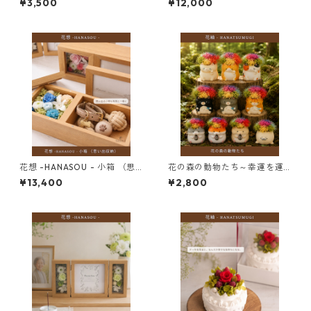
¥3,500
¥12,000
花想 -HANASOU - 小箱 （思
花の森の動物たち～幸運を運
い出収納）
ぶ虹色アレンジ～
¥13,400
¥2,800