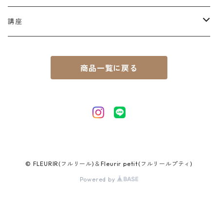
花想 - 祝 -（ウェディング）
花守HANAMORI
花守 HANAMORI
花結 HANAYUI
リース
スワッグ
講座
花想 - 結 -（両親贈呈）
制作キット
リース
個人セッション
商品一覧に戻る
花紬 HANATSUMUGI
バイオリズム鑑定
フラワーケーキ
ラッキーカラーと解説カード
ランチ会
© FLEURIR(フルリール)＆Fleurir petit(フルリールプティ)
Powered by