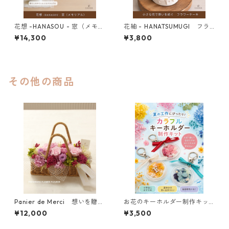
花想 -HANASOU - 窓（メモリ
花紬 - HANATSUMUGI フラ
アル）
ワーケーキ
¥14,300
¥3,800
その他の商品
Panier de Merci 想いを贈る
お花のキーホルダー制作キッ
花バスケット
ト（２個用）
¥12,000
¥3,500