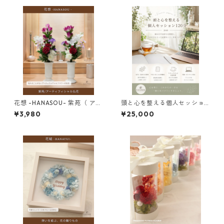
花想 -HANASOU- 紫苑（ アー
頭と心を整える個人セッショ
ティフィシャルフラワー仏
ン120分
¥3,980
¥25,000
花）