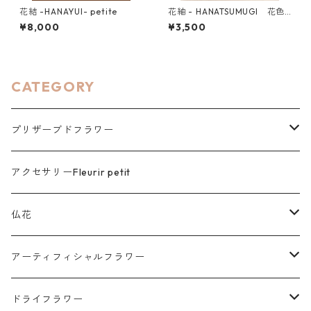
花結 -HANAYUI- petite
花紬 - HANATSUMUGI 花色B
OX
¥8,000
¥3,500
CATEGORY
プリザーブドフラワー
花色ギフト HANAIRO
アクセサリーFleurir petit
花想 HANASOU
仏花
花想 - 窓 -（メモリアル）
仏花
プリザーブドフラワー
アーティフィシャルフラワー
花想 - 小箱 -（メモリアル・想い出収納)
季節の商品
アーティフィシャルフラワー
仏花
ドライフラワー