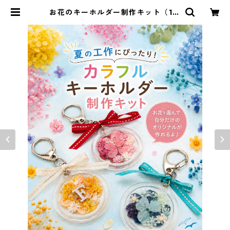
お花のキーホルダー制作キット（1個
用） | FLEURIR(フルリール)＆Fleu
rir petit(フルリールプティ)