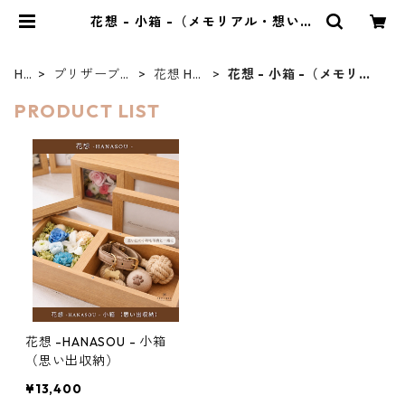
花想 - 小箱 -（メモリアル・想い出
収納) | FLEURIR(フルリール)＆Fle
urir petit(フルリールプティ)
HO
プリザーブド
花想 HA
花想 - 小箱 -（メモリア
ME
フラワー
NASOU
ル・想い出収納)
PRODUCT LIST
花想 -HANASOU - 小箱
（思い出収納）
¥13,400