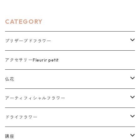
CATEGORY
プリザーブドフラワー
花色ギフト HANAIRO
アクセサリーFleurir petit
花想 HANASOU
仏花
花想 - 窓 -（メモリアル）
仏花
プリザーブドフラワー
アーティフィシャルフラワー
花想 - 小箱 -（メモリアル・想い出収納)
季節の商品
アーティフィシャルフラワー
仏花
ドライフラワー
花想 - 祝 -（ウェディング）
花守HANAMORI
花守 HANAMORI
花結 HANAYUI
リース
スワッグ
講座