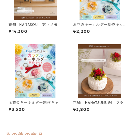
花想 -HANASOU - 窓（メモリ
お花のキーホルダー制作キッ
アル）
ト（1個用）
¥14,300
¥2,200
お花のキーホルダー制作キッ
花紬 - HANATSUMUGI フラ
ト（２個用）
ワーケーキ
¥3,500
¥3,800