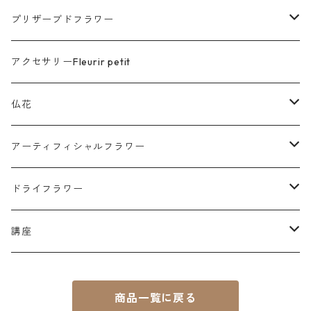
プリザーブドフラワー
花色ギフト HANAIRO
アクセサリーFleurir petit
花想 HANASOU
仏花
花想 - 窓 -（メモリアル）
仏花
プリザーブドフラワー
アーティフィシャルフラワー
花想 - 小箱 -（メモリアル・想い出収納)
季節の商品
アーティフィシャルフラワー
仏花
ドライフラワー
花想 - 祝 -（ウェディング）
花守HANAMORI
花守 HANAMORI
花結 HANAYUI
リース
スワッグ
講座
花想 - 結 -（両親贈呈）
制作キット
リース
個人セッション
商品一覧に戻る