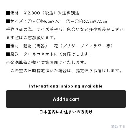
■価格 ￥2,800（税込）※送料別途
■サイズ：①～⑥約6㎝×7㎝ ⑦～⑩約6.5㎝×7.5㎝
手作り品の為、サイズ感や形、色合いなど多少誤差がござい
ます点はご容赦願います。
■素材 動物（陶器） 花（プリザーブドフラワー等）
■発送 クロネコヤマトにてお届けします。
※発送準備が整い次第お届けいたします。
ご希望の日時指定頂いた場合は、指定通りお届けします。
International shipping available
Add to cart
日本国内にお住まいの方向け
通報する