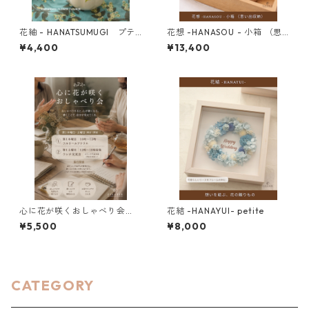
花紬 - HANATSUMUGI プテ
花想 -HANASOU - 小箱 （思
ィ・ボヌール
い出収納）
¥4,400
¥13,400
心に花が咲くおしゃべり会
花結 -HANAYUI- petite
（アトリエ/ランチ会）
¥5,500
¥8,000
CATEGORY