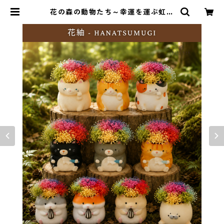
花の森の動物たち～幸運を運ぶ虹色
アレンジ～ | FLEURIR(フルリール)
＆Fleurir petit(フルリールプティ)